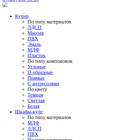
Кухни
По типу материалов
ЛДСП
Массив
ПВХ
Эмаль
МДФ
Пластик
По типу компоновок
Угловые
П-образные
Прямые
С антресолями
По цвету
Темная
Светлая
Белая
Шкафы-купе
По типу материалов
МДФ
ЛДСП
ПВХ
По типу компоновок