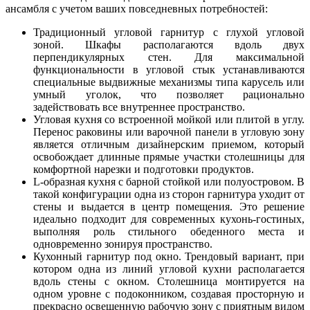
ансамбля с учетом ваших повседневных потребностей:
Традиционный угловой гарнитур с глухой угловой
зоной. Шкафы располагаются вдоль двух
перпендикулярных стен. Для максимальной
функциональности в угловой стык устанавливаются
специальные выдвижные механизмы типа карусель или
умный уголок, что позволяет рационально
задействовать все внутреннее пространство.
Угловая кухня со встроенной мойкой или плитой в углу.
Перенос раковины или варочной панели в угловую зону
является отличным дизайнерским приемом, который
освобождает длинные прямые участки столешницы для
комфортной нарезки и подготовки продуктов.
L-образная кухня с барной стойкой или полуостровом. В
такой конфигурации одна из сторон гарнитура уходит от
стены и выдается в центр помещения. Это решение
идеально подходит для современных кухонь-гостиных,
выполняя роль стильного обеденного места и
одновременно зонируя пространство.
Кухонный гарнитур под окно. Трендовый вариант, при
котором одна из линий угловой кухни располагается
вдоль стены с окном. Столешница монтируется на
одном уровне с подоконником, создавая просторную и
прекрасно освещенную рабочую зону с приятным видом