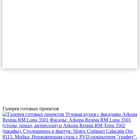
Галерея готовых проектов
Угловая кухня с фасадами Arkopa
Resista RM Luna 3501
Фасады: Arkopa Resista RM Luna 3501
(столы, пенал, антресоли) и Arkopa Resista RM Terra 3502
(шкафы). Столешница и фартук: Slotex Compact Calacatta Oro
8115. Мойка: Нержавеющая сталь с PVD-покрытием "графит".