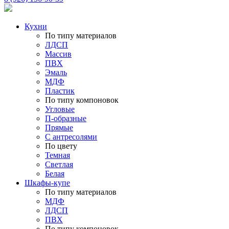
Кухни
По типу материалов
ЛДСП
Массив
ПВХ
Эмаль
МДФ
Пластик
По типу компоновок
Угловые
П-образные
Прямые
С антресолями
По цвету
Темная
Светлая
Белая
Шкафы-купе
По типу материалов
МДФ
ЛДСП
ПВХ
По типу компоновок