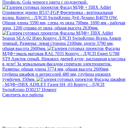
Профиль: Gola черного цвета с подсветкой.
Фасад МДФ + ПВХ Adilet
Оливковое дерево B537-FGP
Фрезеровка - вертикальная
волна. Корпус - ЛДСП SwissKrono Дуб Делано В4079 OW.
Общая длина 3590 мм, слева до окна 700мм, 1690 мм - рабочая
зона, 1200 справа от окна, общая высота 2630мм.
Фасады МДФ+ ПВХ Adilet
Season SEA-02 Изео
Корпус ЛДСП SwissKrono Ясень Анкор
темный. Размеры: левая сторона 2100мм, центр 3790 мм,
общая высота 2600мм.
Фасады
МДФ+эмаль матовая RAL 7035
Корпус - ЛДСП Egger U788
ST9 Арктик серый. Никаких дверей купе, распашная классика
в деле! За зеркальным фасадом спрятали электрощиток.
Размеры: общая длина 3774 мм, общая высота 2600мм,
глубина шкафов и антресолей 480 мм, глубина нижних
тумбочек 350мм.
Фасады шкафов
- МДФ+ПВХ ADILET Галея SH -03
Корпус - ЛДСП
SwissKrono D30237 Цемент
Смотреть все работы