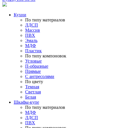
Кухни
По типу материалов
ЛДСП
Массив
ПВХ
Эмаль
МДФ
Пластик
По типу компоновок
Угловые
П-образные
Прямые
С антресолями
По цвету
Темная
Светлая
Белая
Шкафы-купе
По типу материалов
МДФ
ЛДСП
ПВХ
По типу компоновок