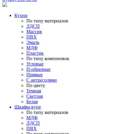
Кухни
По типу материалов
ЛДСП
Массив
ПВХ
Эмаль
МДФ
Пластик
По типу компоновок
Угловые
П-образные
Прямые
С антресолями
По цвету
Темная
Светлая
Белая
Шкафы-купе
По типу материалов
МДФ
ЛДСП
ПВХ
По типу компоновок