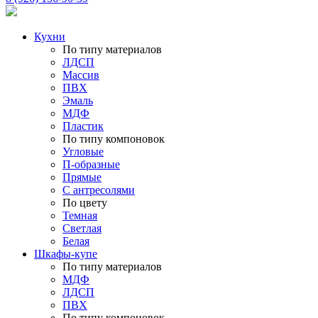
Кухни
По типу материалов
ЛДСП
Массив
ПВХ
Эмаль
МДФ
Пластик
По типу компоновок
Угловые
П-образные
Прямые
С антресолями
По цвету
Темная
Светлая
Белая
Шкафы-купе
По типу материалов
МДФ
ЛДСП
ПВХ
По типу компоновок