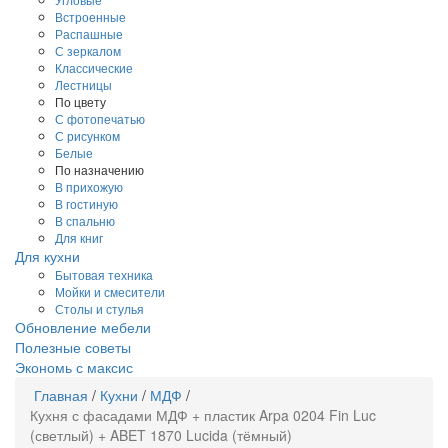
Встроенные
Распашные
С зеркалом
Классические
Лестницы
По цвету
С фотопечатью
С рисунком
Белые
По назначению
В прихожую
В гостиную
В спальню
Для книг
Для кухни
Бытовая техника
Мойки и смесители
Столы и стулья
Обновление мебели
Полезные советы
Экономь с максис
Главная
/
Кухни
/
МДФ
/
Кухня с фасадами МДФ + пластик Arpa 0204 Fin Luc
(светлый) + ABET 1870 Lucida (тёмный)