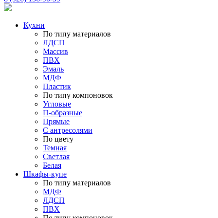
Кухни
По типу материалов
ЛДСП
Массив
ПВХ
Эмаль
МДФ
Пластик
По типу компоновок
Угловые
П-образные
Прямые
С антресолями
По цвету
Темная
Светлая
Белая
Шкафы-купе
По типу материалов
МДФ
ЛДСП
ПВХ
По типу компоновок